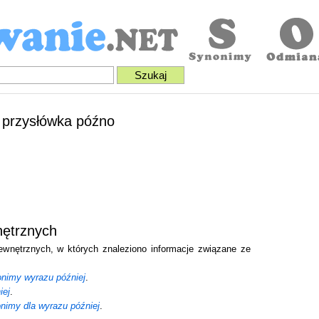
d przysłówka późno
nętrznych
zewnętrznych, w których znaleziono informacje związane ze
onimy wyrazu później
.
iej
.
nimy dla wyrazu później
.