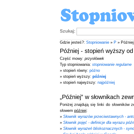
Szukaj:
Gdzie jesteś?:
Stopniowanie
»
P
» Później
Później - stopień wyższy o
Część mowy:
przysłówek
Typ stopniowania:
stopniowanie regularne
» stopień równy:
późno
» stopień wyższy:
później
» stopień najwyższy:
najpóźniej
„Później” w słownikach zew
Poniżej znajdują się linki do słowników 
słowem
później
:
»
Słownik wyrazów przeciwstawnych - ant
»
Słownik pojęć - definicje dla wyrazu późn
»
Słownik wyrażeń bliskoznacznych - syno