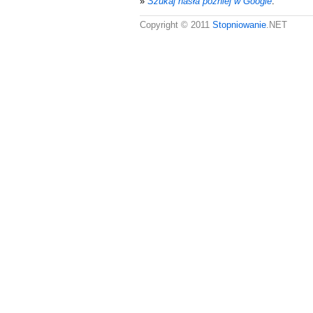
»
Szukaj hasła później w Google
.
Copyright © 2011
Stopniowanie
.NET