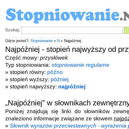
Szukaj:
Gdzie jesteś?:
Stopniowanie
»
N
» Najpóźniej
Najpóźniej - stopień najwyższy od pr
Część mowy:
przysłówek
Typ stopniowania:
stopniowanie regularne
» stopień równy:
późno
» stopień wyższy:
później
» stopień najwyższy:
najpóźniej
„Najpóźniej” w słownikach zewnętrzn
Poniżej znajdują się linki do słowników zewnę
znaleziono informacje związane ze słowem
najpóź
»
Słownik wyrazów przeciwstawnych - wyrażenia 