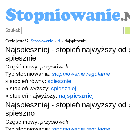
Szukaj:
Gdzie jesteś?:
Stopniowanie
»
N
» Najspieszniej
Najspieszniej - stopień najwyższy od
spiesznie
Część mowy:
przysłówek
Typ stopniowania:
stopniowanie regularne
» stopień równy:
spiesznie
» stopień wyższy:
spieszniej
» stopień najwyższy:
najspieszniej
Najspieszniej - stopień najwyższy od
spieszno
Część mowy:
przysłówek
Typ stopniowania:
stopniowanie regularne