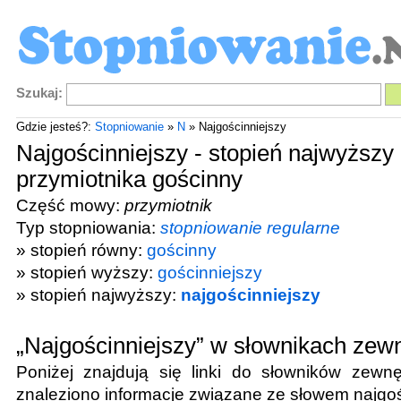
Szukaj:
Gdzie jesteś?:
Stopniowanie
»
N
» Najgościnniejszy
Najgościnniejszy - stopień najwyższy
przymiotnika gościnny
Część mowy:
przymiotnik
Typ stopniowania:
stopniowanie regularne
» stopień równy:
gościnny
» stopień wyższy:
gościnniejszy
» stopień najwyższy:
najgościnniejszy
„Najgościnniejszy” w słownikach zew
Poniżej znajdują się linki do słowników zewnę
znaleziono informacje związane ze słowem
najgo