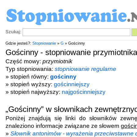
Szukaj:
Gdzie jesteś?:
Stopniowanie
»
G
» Gościnny
Gościnny - stopniowanie przymiotnik
Część mowy:
przymiotnik
Typ stopniowania:
stopniowanie regularne
» stopień równy:
gościnny
» stopień wyższy:
gościnniejszy
» stopień najwyższy:
najgościnniejszy
„Gościnny” w słownikach zewnętrzny
Poniżej znajdują się linki do słowników zewnę
znaleziono informacje związane ze słowem
gości
»
Słownik antonimów - wyrażenia przeciwstawne 