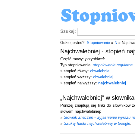
Szukaj:
Gdzie jesteś?:
Stopniowanie
»
N
» Najchwa
Najchwalebniej - stopień n
Część mowy:
przysłówek
Typ stopniowania:
stopniowanie regularne
» stopień równy:
chwalebnie
» stopień wyższy:
chwalebniej
» stopień najwyższy:
najchwalebniej
„Najchwalebniej” w słownik
Poniżej znajdują się linki do słowników 
słowem
najchwalebniej
:
»
Słownik znaczeń - wyjaśnienie wyrazu na
»
Szukaj hasła najchwalebniej w Google
.