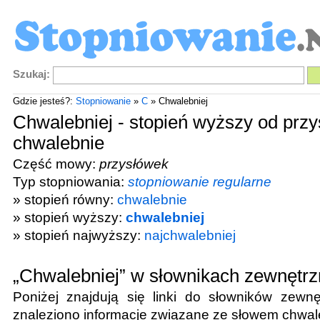
Szukaj:
Gdzie jesteś?:
Stopniowanie
»
C
» Chwalebniej
Chwalebniej - stopień wyższy od prz
chwalebnie
Część mowy:
przysłówek
Typ stopniowania:
stopniowanie regularne
» stopień równy:
chwalebnie
» stopień wyższy:
chwalebniej
» stopień najwyższy:
najchwalebniej
„Chwalebniej” w słownikach zewnętr
Poniżej znajdują się linki do słowników zewnę
znaleziono informacje związane ze słowem
chwal