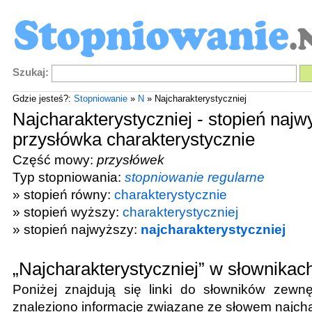
Szukaj:
Gdzie jesteś?:
Stopniowanie
»
N
» Najcharakterystyczniej
Najcharakterystyczniej - stopień najw
przysłówka charakterystycznie
Część mowy:
przysłówek
Typ stopniowania:
stopniowanie regularne
» stopień równy:
charakterystycznie
» stopień wyższy:
charakterystyczniej
» stopień najwyższy:
najcharakterystyczniej
„Najcharakterystyczniej” w słownika
Poniżej znajdują się linki do słowników zewnę
znaleziono informacje związane ze słowem
najcha