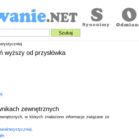
erystyczniej
eń wyższy od przysłówka
ej
ownikach zewnętrznych
zewnętrznych, w których znaleziono informacje związane ze
arakterystyczniej
.
gle
.