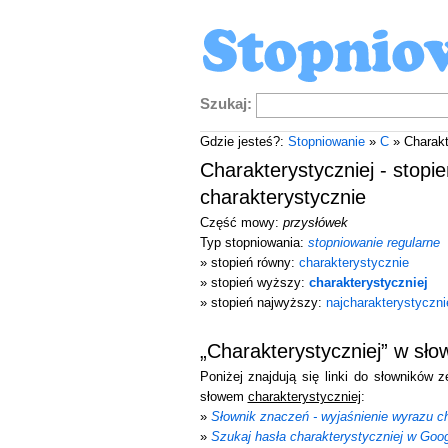
Szukaj:
Gdzie jesteś?:
Stopniowanie
»
C
» Charakt
Charakterystyczniej - stopi
charakterystycznie
Część mowy:
przysłówek
Typ stopniowania:
stopniowanie regularne
» stopień równy:
charakterystycznie
» stopień wyższy:
charakterystyczniej
» stopień najwyższy:
najcharakterystyczni
„Charakterystyczniej” w sł
Poniżej znajdują się linki do słowników 
słowem
charakterystyczniej
:
»
Słownik znaczeń - wyjaśnienie wyrazu ch
»
Szukaj hasła charakterystyczniej w Goo