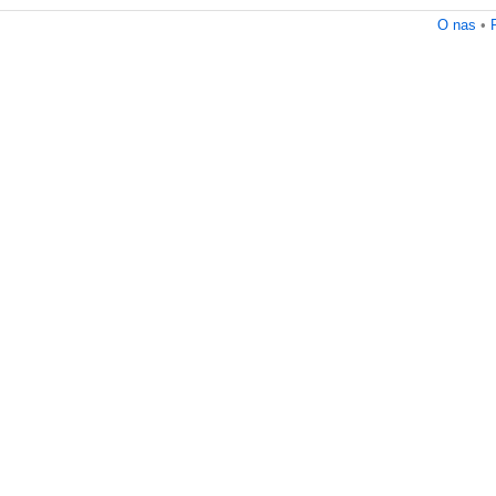
O nas
•