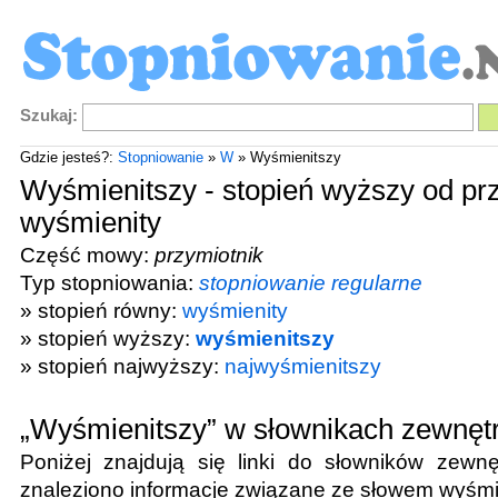
Szukaj:
Gdzie jesteś?:
Stopniowanie
»
W
» Wyśmienitszy
Wyśmienitszy - stopień wyższy od pr
wyśmienity
Część mowy:
przymiotnik
Typ stopniowania:
stopniowanie regularne
» stopień równy:
wyśmienity
» stopień wyższy:
wyśmienitszy
» stopień najwyższy:
najwyśmienitszy
„Wyśmienitszy” w słownikach zewnęt
Poniżej znajdują się linki do słowników zewnę
znaleziono informacje związane ze słowem
wyśmi