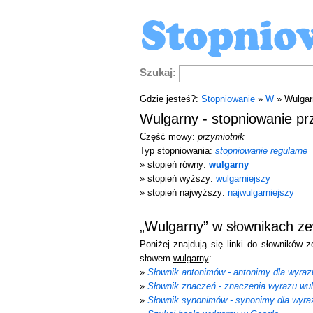
Szukaj:
Gdzie jesteś?:
Stopniowanie
»
W
» Wulgar
Wulgarny - stopniowanie pr
Część mowy:
przymiotnik
Typ stopniowania:
stopniowanie regularne
» stopień równy:
wulgarny
» stopień wyższy:
wulgarniejszy
» stopień najwyższy:
najwulgarniejszy
„Wulgarny” w słownikach z
Poniżej znajdują się linki do słowników 
słowem
wulgarny
:
»
Słownik antonimów - antonimy dla wyraz
»
Słownik znaczeń - znaczenia wyrazu wu
»
Słownik synonimów - synonimy dla wyra