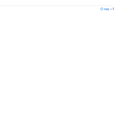
O nas
•