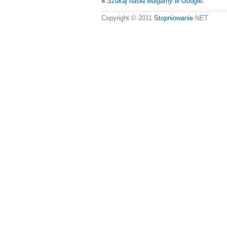
»
Szukaj hasła wulgarny w Google
.
Copyright © 2011
Stopniowanie
.NET