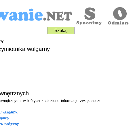
ny
zymiotnika wulgarny
ewnętrznych
zewnętrznych, w których znaleziono informacje związane ze
u wulgarny
.
lgarny
.
zu wulgarny
.