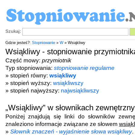
Szukaj:
Gdzie jesteś?:
Stopniowanie
»
W
» Wsiąkliwy
Wsiąkliwy - stopniowanie przymiotnik
Część mowy:
przymiotnik
Typ stopniowania:
stopniowanie regularne
» stopień równy:
wsiąkliwy
» stopień wyższy:
wsiąkliwszy
» stopień najwyższy:
najwsiąkliwszy
„Wsiąkliwy” w słownikach zewnętrzn
Poniżej znajdują się linki do słowników zewnę
znaleziono informacje związane ze słowem
wsiąk
»
Słownik znaczeń - wyjaśnienie słowa wsiąkliwy
.