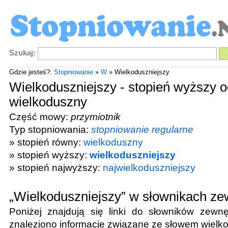
Szukaj:
Gdzie jesteś?:
Stopniowanie
»
W
» Wielkoduszniejszy
Wielkoduszniejszy - stopień wyższy o
wielkoduszny
Część mowy:
przymiotnik
Typ stopniowania:
stopniowanie regularne
» stopień równy:
wielkoduszny
» stopień wyższy:
wielkoduszniejszy
» stopień najwyższy:
najwielkoduszniejszy
„Wielkoduszniejszy” w słownikach ze
Poniżej znajdują się linki do słowników zewnę
znaleziono informacje związane ze słowem
wielk