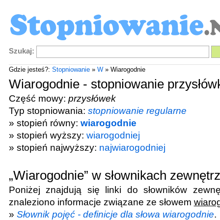
Szukaj:
Gdzie jesteś?:
Stopniowanie
»
W
» Wiarogodnie
Wiarogodnie - stopniowanie przysłów
Część mowy:
przysłówek
Typ stopniowania:
stopniowanie regularne
» stopień równy:
wiarogodnie
» stopień wyższy:
wiarogodniej
» stopień najwyższy:
najwiarogodniej
„Wiarogodnie” w słownikach zewnętr
Poniżej znajdują się linki do słowników zewnę
znaleziono informacje związane ze słowem
wiaro
»
Słownik pojęć - definicje dla słowa wiarogodnie
.