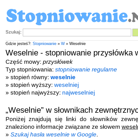
Szukaj:
Gdzie jesteś?:
Stopniowanie
»
W
» Weselnie
Weselnie - stopniowanie przysłówka 
Część mowy:
przysłówek
Typ stopniowania:
stopniowanie regularne
» stopień równy:
weselnie
» stopień wyższy:
weselniej
» stopień najwyższy:
najweselniej
„Weselnie” w słownikach zewnętrzny
Poniżej znajdują się linki do słowników zewnę
znaleziono informacje związane ze słowem
wesel
»
Szukaj hasła weselnie w Google
.