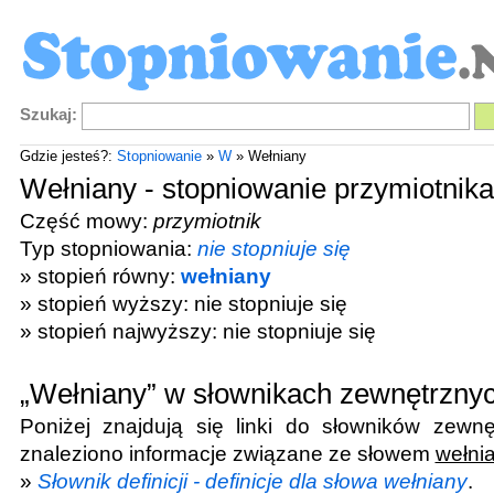
Szukaj:
Gdzie jesteś?:
Stopniowanie
»
W
» Wełniany
Wełniany - stopniowanie przymiotnika
Część mowy:
przymiotnik
Typ stopniowania:
nie stopniuje się
» stopień równy:
wełniany
» stopień wyższy: nie stopniuje się
» stopień najwyższy: nie stopniuje się
„Wełniany” w słownikach zewnętrzny
Poniżej znajdują się linki do słowników zewnę
znaleziono informacje związane ze słowem
wełni
»
Słownik definicji - definicje dla słowa wełniany
.