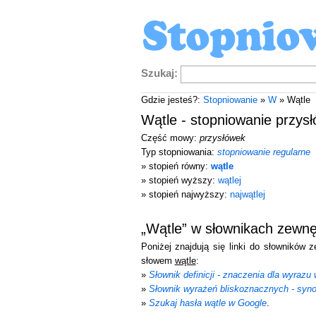
Szukaj:
Gdzie jesteś?:
Stopniowanie
»
W
» Wątle
Wątle - stopniowanie przys
Część mowy:
przysłówek
Typ stopniowania:
stopniowanie regularne
» stopień równy:
wątle
» stopień wyższy:
wątlej
» stopień najwyższy:
najwątlej
„Wątle” w słownikach zewnę
Poniżej znajdują się linki do słowników 
słowem
wątle
:
»
Słownik definicji - znaczenia dla wyrazu 
»
Słownik wyrażeń bliskoznacznych - syn
»
Szukaj hasła wątle w Google
.