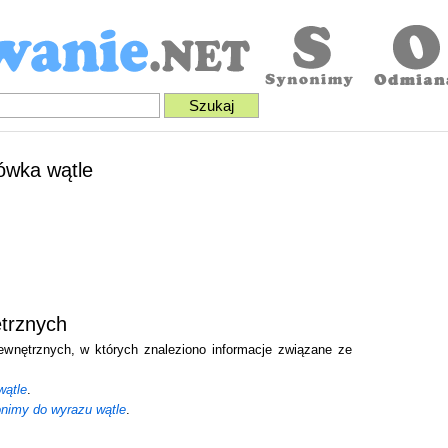
łówka wątle
trznych
zewnętrznych, w których znaleziono informacje związane ze
wątle
.
onimy do wyrazu wątle
.