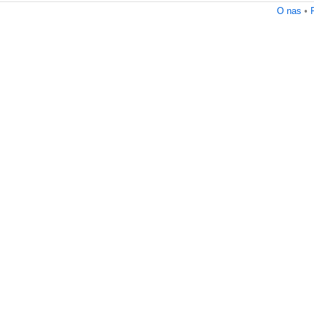
O nas
•