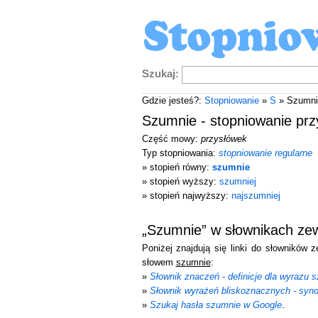
Szukaj:
Gdzie jesteś?:
Stopniowanie
»
S
» Szumni
Szumnie - stopniowanie pr
Część mowy:
przysłówek
Typ stopniowania:
stopniowanie regularne
» stopień równy:
szumnie
» stopień wyższy:
szumniej
» stopień najwyższy:
najszumniej
„Szumnie” w słownikach ze
Poniżej znajdują się linki do słowników 
słowem
szumnie
:
»
Słownik znaczeń - definicje dla wyrazu 
»
Słownik wyrażeń bliskoznacznych - syn
»
Szukaj hasła szumnie w Google
.