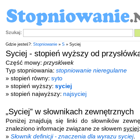
Szukaj:
Gdzie jesteś?:
Stopniowanie
»
S
» Syciej
Syciej - stopień wyższy od przysłówk
Część mowy:
przysłówek
Typ stopniowania:
stopniowanie nieregularne
» stopień równy:
syto
» stopień wyższy:
syciej
» stopień najwyższy:
najsyciej
„Syciej” w słownikach zewnętrznych
Poniżej znajdują się linki do słowników zewnę
znaleziono informacje związane ze słowem
syciej
»
Słownik definicji - znaczenia dla wyrazu syciej
.