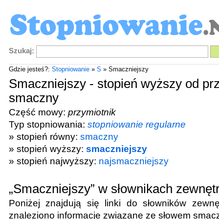
Szukaj:
Gdzie jesteś?:
Stopniowanie
»
S
» Smaczniejszy
Smaczniejszy - stopień wyższy od pr
smaczny
Część mowy:
przymiotnik
Typ stopniowania:
stopniowanie regularne
» stopień równy:
smaczny
» stopień wyższy:
smaczniejszy
» stopień najwyższy:
najsmaczniejszy
„Smaczniejszy” w słownikach zewnęt
Poniżej znajdują się linki do słowników zewnę
znaleziono informacje związane ze słowem
smacz