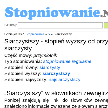
Szukaj:
Gdzie jesteś?:
Stopniowanie
»
S
» Siarczystszy
Siarczystszy - stopień wyższy od prz
siarczysty
Część mowy:
przymiotnik
Typ stopniowania:
stopniowanie regularne
» stopień równy:
siarczysty
» stopień wyższy:
siarczystszy
» stopień najwyższy:
najsiarczystszy
„Siarczystszy” w słownikach zewnętr
Poniżej znajdują się linki do słowników zewnę
znaleziono informacje związane ze słowem
siarcz