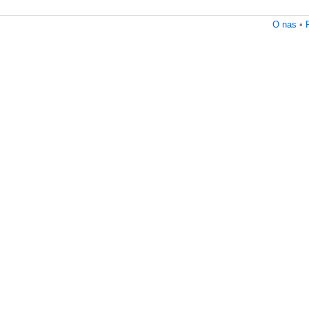
O nas
•