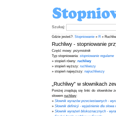
Szukaj:
Gdzie jesteś?:
Stopniowanie
»
R
» Ruchli
Ruchliwy - stopniowanie prz
Część mowy:
przymiotnik
Typ stopniowania:
stopniowanie regularne
» stopień równy:
ruchliwy
» stopień wyższy:
ruchliwszy
» stopień najwyższy:
najruchliwszy
„Ruchliwy” w słownikach ze
Poniżej znajdują się linki do słowników 
słowem
ruchliwy
:
»
Słownik wyrazów przeciwstawnych - wyra
»
Słownik definicji - wyjaśnienie dla słowa 
»
Słownik wyrażeń bliskoznacznych - wyra