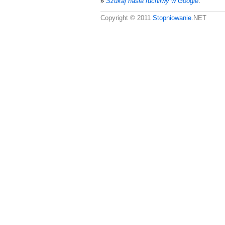
»
Szukaj hasła ruchliwy w Google
.
Copyright © 2011
Stopniowanie
.NET