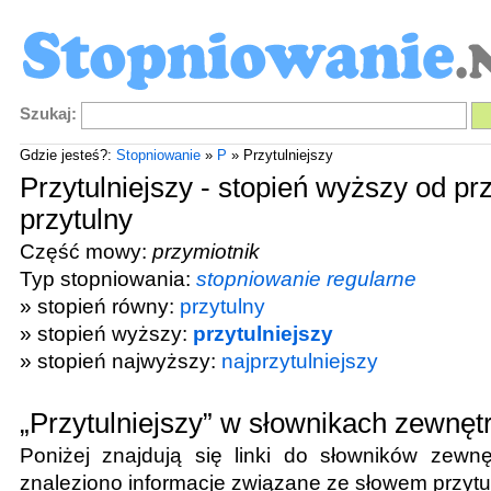
Szukaj:
Gdzie jesteś?:
Stopniowanie
»
P
» Przytulniejszy
Przytulniejszy - stopień wyższy od pr
przytulny
Część mowy:
przymiotnik
Typ stopniowania:
stopniowanie regularne
» stopień równy:
przytulny
» stopień wyższy:
przytulniejszy
» stopień najwyższy:
najprzytulniejszy
„Przytulniejszy” w słownikach zewnęt
Poniżej znajdują się linki do słowników zewnę
znaleziono informacje związane ze słowem
przytu