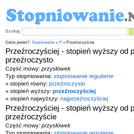
Szukaj:
Gdzie jesteś?:
Stopniowanie
»
P
» Przeźroczyściej
Przeźroczyściej - stopień wyższy od 
przeźroczysto
Część mowy:
przysłówek
Typ stopniowania:
stopniowanie regularne
» stopień równy:
przeźroczysto
» stopień wyższy:
przeźroczyściej
» stopień najwyższy:
najprzeźroczyściej
Przeźroczyściej - stopień wyższy od 
przeźroczyście
Część mowy:
przysłówek
Typ stopniowania:
stopniowanie regularne