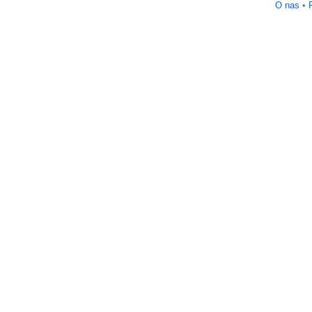
O nas
•