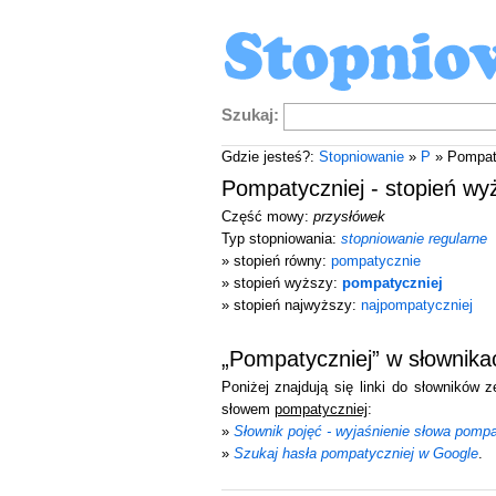
Szukaj:
Gdzie jesteś?:
Stopniowanie
»
P
» Pompat
Pompatyczniej - stopień wy
Część mowy:
przysłówek
Typ stopniowania:
stopniowanie regularne
» stopień równy:
pompatycznie
» stopień wyższy:
pompatyczniej
» stopień najwyższy:
najpompatyczniej
„Pompatyczniej” w słownik
Poniżej znajdują się linki do słowników 
słowem
pompatyczniej
:
»
Słownik pojęć - wyjaśnienie słowa pompa
»
Szukaj hasła pompatyczniej w Google
.