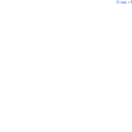
O nas
•