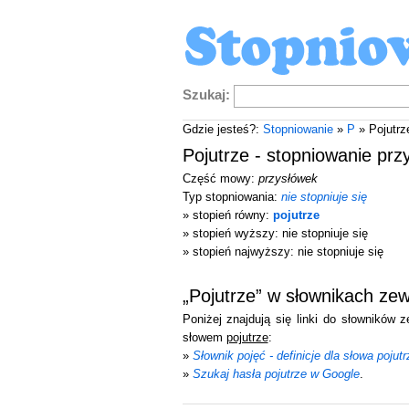
Szukaj:
Gdzie jesteś?:
Stopniowanie
»
P
» Pojutrz
Pojutrze - stopniowanie prz
Część mowy:
przysłówek
Typ stopniowania:
nie stopniuje się
» stopień równy:
pojutrze
» stopień wyższy: nie stopniuje się
» stopień najwyższy: nie stopniuje się
„Pojutrze” w słownikach ze
Poniżej znajdują się linki do słowników 
słowem
pojutrze
:
»
Słownik pojęć - definicje dla słowa pojutr
»
Szukaj hasła pojutrze w Google
.