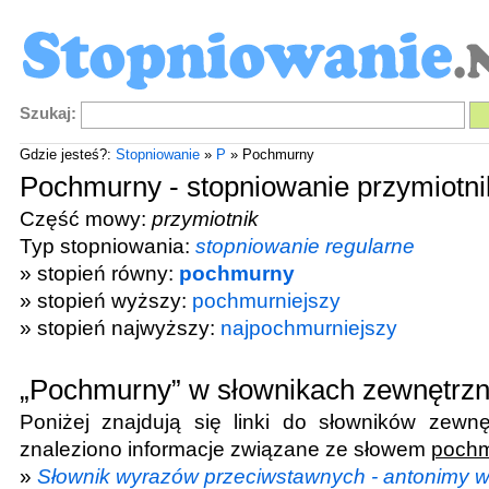
Szukaj:
Gdzie jesteś?:
Stopniowanie
»
P
» Pochmurny
Pochmurny - stopniowanie przymiotn
Część mowy:
przymiotnik
Typ stopniowania:
stopniowanie regularne
» stopień równy:
pochmurny
» stopień wyższy:
pochmurniejszy
» stopień najwyższy:
najpochmurniejszy
„Pochmurny” w słownikach zewnętrz
Poniżej znajdują się linki do słowników zewnę
znaleziono informacje związane ze słowem
poch
»
Słownik wyrazów przeciwstawnych - antonimy 