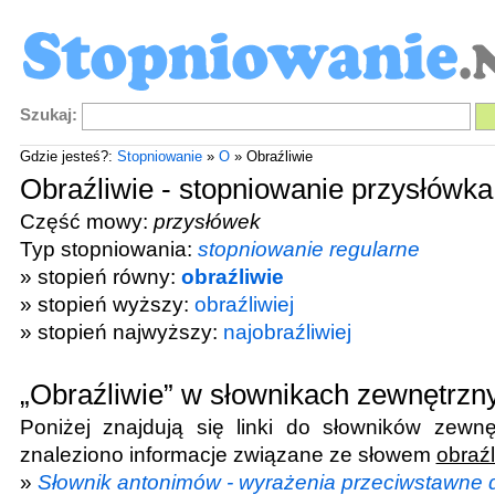
Szukaj:
Gdzie jesteś?:
Stopniowanie
»
O
» Obraźliwie
Obraźliwie - stopniowanie przysłówka
Część mowy:
przysłówek
Typ stopniowania:
stopniowanie regularne
» stopień równy:
obraźliwie
» stopień wyższy:
obraźliwiej
» stopień najwyższy:
najobraźliwiej
„Obraźliwie” w słownikach zewnętrzn
Poniżej znajdują się linki do słowników zewnę
znaleziono informacje związane ze słowem
obraźl
»
Słownik antonimów - wyrażenia przeciwstawne d