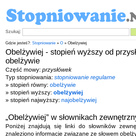
Szukaj:
Gdzie jesteś?:
Stopniowanie
»
O
» Obelżywiej
Obelżywiej - stopień wyższy od przy
obelżywie
Część mowy:
przysłówek
Typ stopniowania:
stopniowanie regularne
» stopień równy:
obelżywie
» stopień wyższy:
obelżywiej
» stopień najwyższy:
najobelżywiej
„Obelżywiej” w słownikach zewnętrzn
Poniżej znajdują się linki do słowników zewnę
znaleziono informacje związane ze słowem
obelż