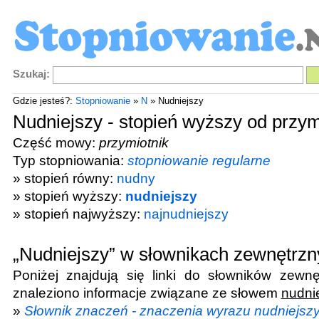
Szukaj:
Gdzie jesteś?:
Stopniowanie
»
N
» Nudniejszy
Nudniejszy - stopień wyższy od przym
Część mowy:
przymiotnik
Typ stopniowania:
stopniowanie regularne
» stopień równy:
nudny
» stopień wyższy:
nudniejszy
» stopień najwyższy:
najnudniejszy
„Nudniejszy” w słownikach zewnętrzn
Poniżej znajdują się linki do słowników zewnę
znaleziono informacje związane ze słowem
nudni
»
Słownik znaczeń - znaczenia wyrazu nudniejsz