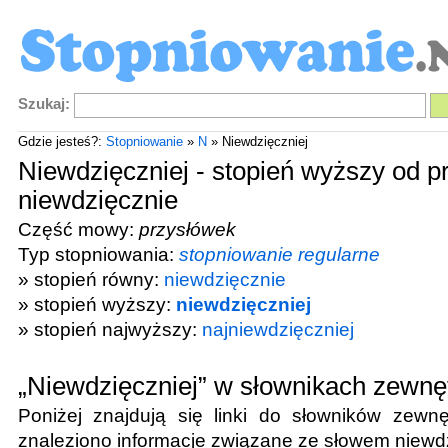
Szukaj:
Gdzie jesteś?:
Stopniowanie
»
N
» Niewdzięczniej
Niewdzięczniej - stopień wyższy od p
niewdzięcznie
Część mowy:
przysłówek
Typ stopniowania:
stopniowanie regularne
» stopień równy:
niewdzięcznie
» stopień wyższy:
niewdzięczniej
» stopień najwyższy:
najniewdzięczniej
„Niewdzięczniej” w słownikach zewnę
Poniżej znajdują się linki do słowników zewnę
znaleziono informacje związane ze słowem
niewd