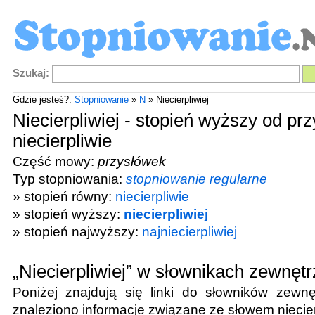
Szukaj:
Gdzie jesteś?:
Stopniowanie
»
N
» Niecierpliwiej
Niecierpliwiej - stopień wyższy od pr
niecierpliwie
Część mowy:
przysłówek
Typ stopniowania:
stopniowanie regularne
» stopień równy:
niecierpliwie
» stopień wyższy:
niecierpliwiej
» stopień najwyższy:
najniecierpliwiej
„Niecierpliwiej” w słownikach zewnęt
Poniżej znajdują się linki do słowników zewnę
znaleziono informacje związane ze słowem
niecie