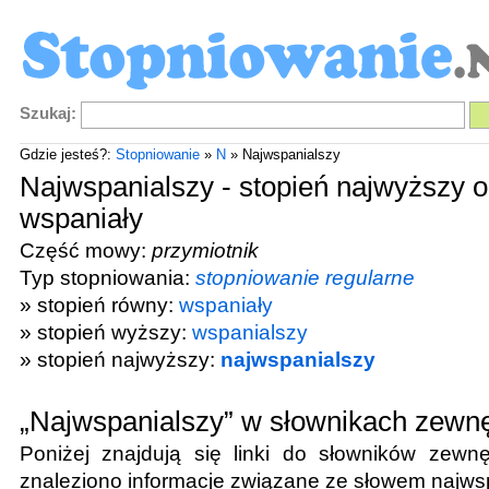
Szukaj:
Gdzie jesteś?:
Stopniowanie
»
N
» Najwspanialszy
Najwspanialszy - stopień najwyższy o
wspaniały
Część mowy:
przymiotnik
Typ stopniowania:
stopniowanie regularne
» stopień równy:
wspaniały
» stopień wyższy:
wspanialszy
» stopień najwyższy:
najwspanialszy
„Najwspanialszy” w słownikach zewn
Poniżej znajdują się linki do słowników zewnę
znaleziono informacje związane ze słowem
najws