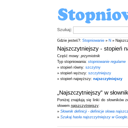
Szukaj:
Gdzie jesteś?:
Stopniowanie
»
N
» Najszcz
Najszczytniejszy - stopień 
Część mowy:
przymiotnik
Typ stopniowania:
stopniowanie regularne
» stopień równy:
szczytny
» stopień wyższy:
szczytniejszy
» stopień najwyższy:
najszczytniejszy
„Najszczytniejszy” w słown
Poniżej znajdują się linki do słowników 
słowem
najszczytniejszy
:
»
Słownik definicji - definicje słowa najszc
»
Szukaj hasła najszczytniejszy w Google