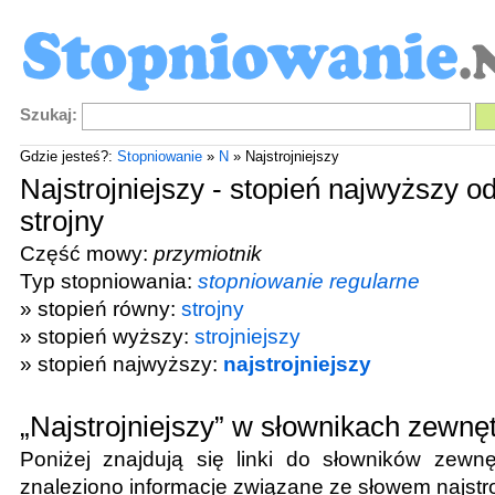
Szukaj:
Gdzie jesteś?:
Stopniowanie
»
N
» Najstrojniejszy
Najstrojniejszy - stopień najwyższy o
strojny
Część mowy:
przymiotnik
Typ stopniowania:
stopniowanie regularne
» stopień równy:
strojny
» stopień wyższy:
strojniejszy
» stopień najwyższy:
najstrojniejszy
„Najstrojniejszy” w słownikach zewnę
Poniżej znajdują się linki do słowników zewnę
znaleziono informacje związane ze słowem
najstr