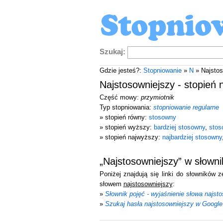
Szukaj:
Gdzie jesteś?:
Stopniowanie
»
N
» Najstos
Najstosowniejszy - stopień
Część mowy:
przymiotnik
Typ stopniowania:
stopniowanie regularne
» stopień równy:
stosowny
» stopień wyższy:
bardziej stosowny
,
stos
» stopień najwyższy:
najbardziej stosowny
„Najstosowniejszy” w słown
Poniżej znajdują się linki do słowników 
słowem
najstosowniejszy
:
»
Słownik pojęć - wyjaśnienie słowa najst
»
Szukaj hasła najstosowniejszy w Google