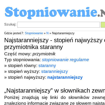
Szukaj:
Gdzie jesteś?:
Stopniowanie
»
N
» Najstaranniejszy
Najstaranniejszy - stopień najwyższy
przymiotnika staranny
Część mowy:
przymiotnik
Typ stopniowania:
stopniowanie regularne
» stopień równy:
staranny
» stopień wyższy:
staranniejszy
» stopień najwyższy:
najstaranniejszy
„Najstaranniejszy” w słownikach zew
Poniżej znajdują się linki do słowników zewnę
znaleziono informacje związane ze słowem
najsta