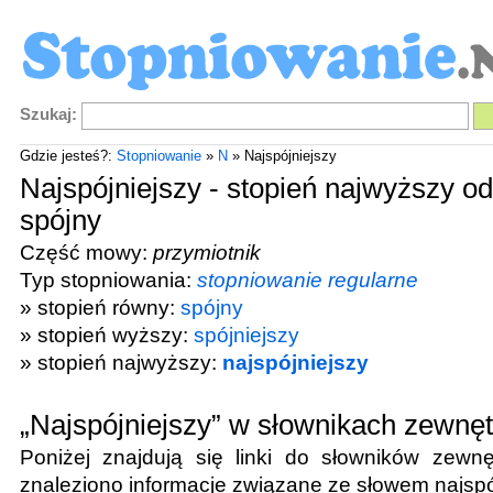
Szukaj:
Gdzie jesteś?:
Stopniowanie
»
N
» Najspójniejszy
Najspójniejszy - stopień najwyższy o
spójny
Część mowy:
przymiotnik
Typ stopniowania:
stopniowanie regularne
» stopień równy:
spójny
» stopień wyższy:
spójniejszy
» stopień najwyższy:
najspójniejszy
„Najspójniejszy” w słownikach zewnę
Poniżej znajdują się linki do słowników zewnę
znaleziono informacje związane ze słowem
najspó