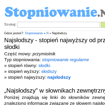
Szukaj:
Gdzie jesteś?:
Stopniowanie
»
N
» Najsłodszy
Najsłodszy - stopień najwyższy od pr
słodki
Część mowy:
przymiotnik
Typ stopniowania:
stopniowanie regularne
» stopień równy:
słodki
» stopień wyższy:
słodszy
» stopień najwyższy:
najsłodszy
„Najsłodszy” w słownikach zewnętrzn
Poniżej znajdują się linki do słowników zewnę
znaleziono informacje związane ze słowem
najsł