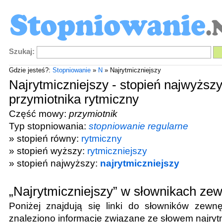
Szukaj:
Gdzie jesteś?:
Stopniowanie
»
N
» Najrytmiczniejszy
Najrytmiczniejszy - stopień najwyższ
przymiotnika rytmiczny
Część mowy:
przymiotnik
Typ stopniowania:
stopniowanie regularne
» stopień równy:
rytmiczny
» stopień wyższy:
rytmiczniejszy
» stopień najwyższy:
najrytmiczniejszy
„Najrytmiczniejszy” w słownikach ze
Poniżej znajdują się linki do słowników zewnę
znaleziono informacje związane ze słowem
najryt