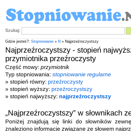
Szukaj:
Gdzie jesteś?:
Stopniowanie
»
N
» Najprzeźroczystszy
Najprzeźroczystszy - stopień najwyżs
przymiotnika przeźroczysty
Część mowy:
przymiotnik
Typ stopniowania:
stopniowanie regularne
» stopień równy:
przeźroczysty
» stopień wyższy:
przeźroczystszy
» stopień najwyższy:
najprzeźroczystszy
„Najprzeźroczystszy” w słownikach z
Poniżej znajdują się linki do słowników zewnę
znaleziono informacje związane ze słowem
najpr