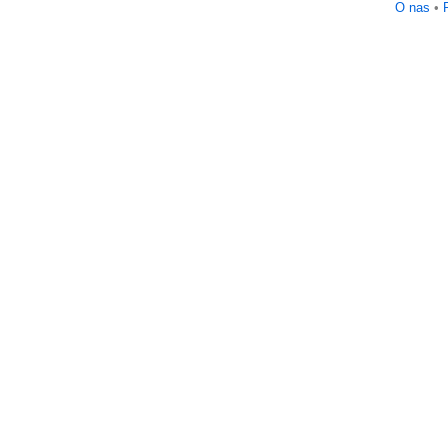
O nas
•