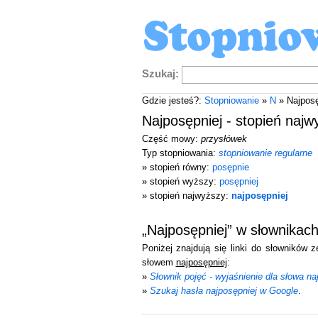
Szukaj:
Gdzie jesteś?:
Stopniowanie
»
N
» Najposę
Najposępniej - stopień naj
Część mowy:
przysłówek
Typ stopniowania:
stopniowanie regularne
» stopień równy:
posępnie
» stopień wyższy:
posępniej
» stopień najwyższy:
najposępniej
„Najposępniej” w słownikac
Poniżej znajdują się linki do słowników 
słowem
najposępniej
:
»
Słownik pojęć - wyjaśnienie dla słowa na
»
Szukaj hasła najposępniej w Google
.