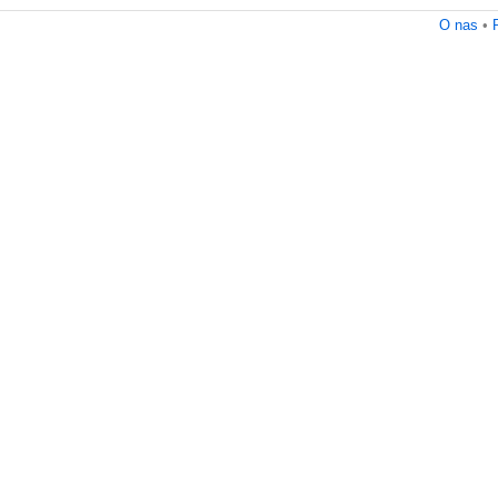
O nas
•