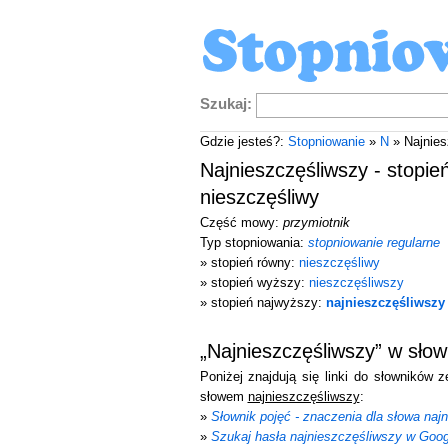
Szukaj:
Gdzie jesteś?:
Stopniowanie
»
N
» Najnies
Najnieszczęśliwszy - stopie
nieszczęśliwy
Część mowy:
przymiotnik
Typ stopniowania:
stopniowanie regularne
» stopień równy:
nieszczęśliwy
» stopień wyższy:
nieszczęśliwszy
» stopień najwyższy:
najnieszczęśliwszy
„Najnieszczęśliwszy” w sło
Poniżej znajdują się linki do słowników 
słowem
najnieszczęśliwszy
:
»
Słownik pojęć - znaczenia dla słowa naj
»
Szukaj hasła najnieszczęśliwszy w Goog