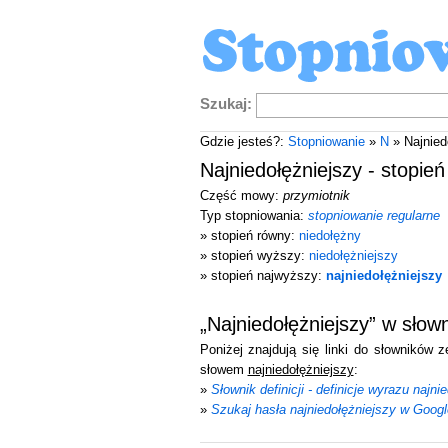
Szukaj:
Gdzie jesteś?:
Stopniowanie
»
N
» Najnied
Najniedołężniejszy - stopie
Część mowy:
przymiotnik
Typ stopniowania:
stopniowanie regularne
» stopień równy:
niedołężny
» stopień wyższy:
niedołężniejszy
» stopień najwyższy:
najniedołężniejszy
„Najniedołężniejszy” w sło
Poniżej znajdują się linki do słowników 
słowem
najniedołężniejszy
:
»
Słownik definicji - definicje wyrazu najni
»
Szukaj hasła najniedołężniejszy w Googl