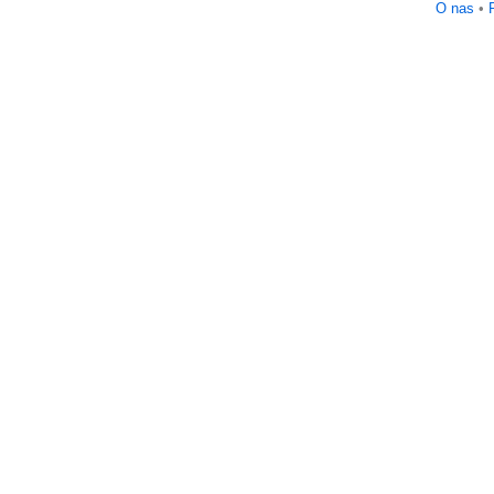
O nas
•