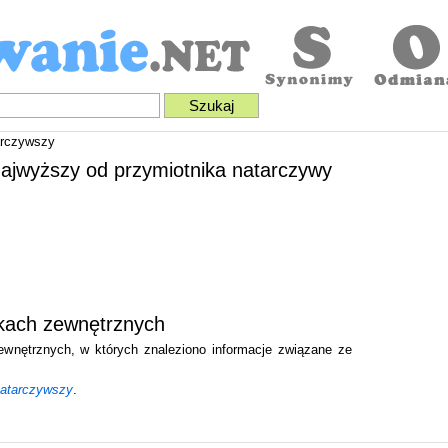
arczywszy
najwyższy od przymiotnika natarczywy
ikach zewnętrznych
zewnętrznych, w których znaleziono informacje związane ze
jnatarczywszy
.
.