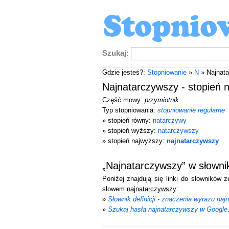
Szukaj:
Gdzie jesteś?:
Stopniowanie
»
N
» Najnat
Najnatarczywszy - stopień 
Część mowy:
przymiotnik
Typ stopniowania:
stopniowanie regularne
» stopień równy:
natarczywy
» stopień wyższy:
natarczywszy
» stopień najwyższy:
najnatarczywszy
„Najnatarczywszy” w słown
Poniżej znajdują się linki do słowników 
słowem
najnatarczywszy
:
»
Słownik definicji - znaczenia wyrazu na
»
Szukaj hasła najnatarczywszy w Google