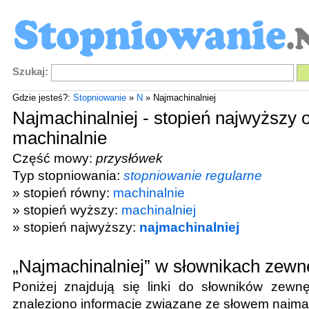
Szukaj:
Gdzie jesteś?:
Stopniowanie
»
N
» Najmachinalniej
Najmachinalniej - stopień najwyższy 
machinalnie
Część mowy:
przysłówek
Typ stopniowania:
stopniowanie regularne
» stopień równy:
machinalnie
» stopień wyższy:
machinalniej
» stopień najwyższy:
najmachinalniej
„Najmachinalniej” w słownikach zewn
Poniżej znajdują się linki do słowników zewnę
znaleziono informacje związane ze słowem
najma