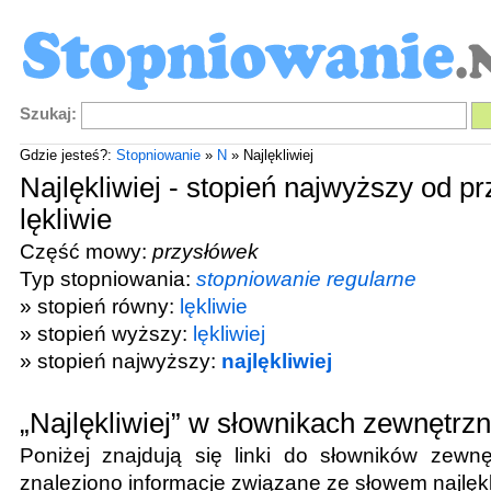
Szukaj:
Gdzie jesteś?:
Stopniowanie
»
N
» Najlękliwiej
Najlękliwiej - stopień najwyższy od p
lękliwie
Część mowy:
przysłówek
Typ stopniowania:
stopniowanie regularne
» stopień równy:
lękliwie
» stopień wyższy:
lękliwiej
» stopień najwyższy:
najlękliwiej
„Najlękliwiej” w słownikach zewnętrz
Poniżej znajdują się linki do słowników zewnę
znaleziono informacje związane ze słowem
najlęk