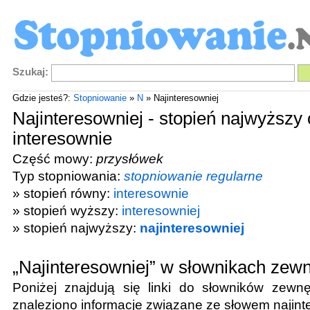
Szukaj:
Gdzie jesteś?:
Stopniowanie
»
N
» Najinteresowniej
Najinteresowniej - stopień najwyższy
interesownie
Część mowy:
przysłówek
Typ stopniowania:
stopniowanie regularne
» stopień równy:
interesownie
» stopień wyższy:
interesowniej
» stopień najwyższy:
najinteresowniej
„Najinteresowniej” w słownikach zew
Poniżej znajdują się linki do słowników zewnę
znaleziono informacje związane ze słowem
najint