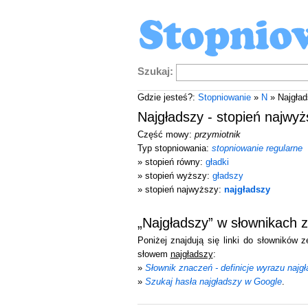
Szukaj:
Gdzie jesteś?:
Stopniowanie
»
N
» Najgład
Najgładszy - stopień najwyż
Część mowy:
przymiotnik
Typ stopniowania:
stopniowanie regularne
» stopień równy:
gładki
» stopień wyższy:
gładszy
» stopień najwyższy:
najgładszy
„Najgładszy” w słownikach 
Poniżej znajdują się linki do słowników 
słowem
najgładszy
:
»
Słownik znaczeń - definicje wyrazu najg
»
Szukaj hasła najgładszy w Google
.