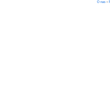
O nas
•