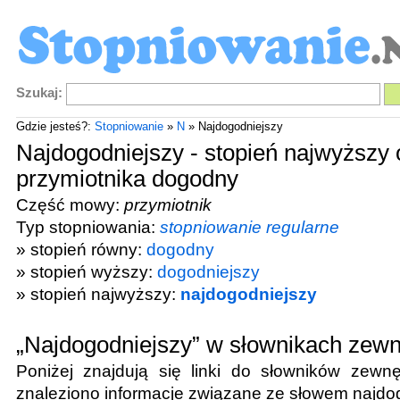
Szukaj:
Gdzie jesteś?:
Stopniowanie
»
N
» Najdogodniejszy
Najdogodniejszy - stopień najwyższy 
przymiotnika dogodny
Część mowy:
przymiotnik
Typ stopniowania:
stopniowanie regularne
» stopień równy:
dogodny
» stopień wyższy:
dogodniejszy
» stopień najwyższy:
najdogodniejszy
„Najdogodniejszy” w słownikach zew
Poniżej znajdują się linki do słowników zewnę
znaleziono informacje związane ze słowem
najdo